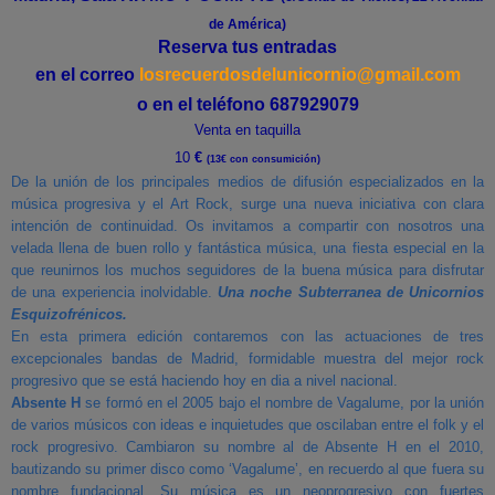
de América)
Reserva tus entradas
en el correo
losrecuerdosdelunicornio@gmail.com
o en el teléfono 687929079
Venta en taquilla
10
€
(13€ con consumición)
De la unión de los principales medios de difusión especializados en la
música progresiva y el Art Rock, surge una nueva iniciativa con clara
intención de continuidad. Os invitamos a compartir con nosotros una
velada llena de buen rollo y fantástica música, una fiesta especial en la
que reunirnos los muchos seguidores de la buena música para disfrutar
de una experiencia inolvidable.
Una noche Subterranea de Unicornios
Esquizofrénicos.
En esta primera edición contaremos con las actuaciones de tres
excepcionales bandas de Madrid, formidable muestra del mejor rock
progresivo que se está haciendo hoy en dia a nivel nacional.
Absente H
se formó en el 2005 bajo el nombre de Vagalume, por la unión
de varios músicos con ideas e inquietudes que oscilaban entre el folk y el
rock progresivo. Cambiaron su nombre al de Absente H en el 2010,
bautizando su primer disco como ‘Vagalume’, en recuerdo al que fuera su
nombre fundacional. Su música es un neoprogresivo con fuertes