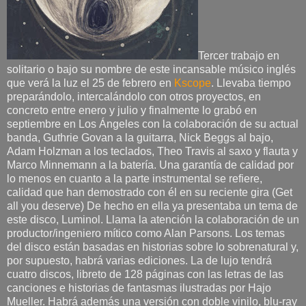
Tercer trabajo en
solitario o bajo su nombre de este incansable músico inglés
que verá la luz el 25 de febrero en
Kscope
. Llevaba tiempo
preparándolo, intercalándolo con otros proyectos, en
concreto entre enero y julio y finalmente lo grabó en
septiembre en Los Ángeles con la colaboración de su actual
banda, Guthrie Govan a la guitarra, Nick Beggs al bajo,
Adam Holzman a los teclados, Theo Travis al saxo y flauta y
Marco Minnemann a la batería. Una garantía de calidad por
lo menos en cuanto a la parte instrumental se refiere,
calidad que han demostrado con él en su reciente gira (Get
all you deserve) De hecho en ella ya presentaba un tema de
este disco, Luminol. Llama la atención la colaboración de un
productor/ingeniero mítico como Alan Parsons. Los temas
del disco están basadas en historias sobre lo sobrenatural y,
por supuesto, habrá varias ediciones. La de lujo tendrá
cuatro discos, libreto de 128 páginas con las letras de las
canciones e historias de fantasmas ilustradas por Hajo
Mueller. Habrá además una versión con doble vinilo, blu-ray