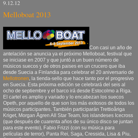
9.12.12
Melloboat 2013
Con casi un año de
antelación se anuncia ya el próximo Melloboat, festival que
se iniciase en 2007 y que juntó a un buen número de
músicos suecos y de otros paises en un crucero que iba
desde Suecia a Finlandia para celebrar el 20 aniversario de
Mellotronen
, la tienda-sello que hace tanto por el progresivo
en Suecia. Esta próxima edición se celebrará del seis al
ocho de septiembre y el barco irá desde Estocolmo a Riga.
El cartel es amplio y variado y lo encabezan los suecos
Opeth, por aquello de que son los más exitosos de todos los
músicos participantes. También participarán Trettioåriga
Kriget, Morgan Ågren All Star Team, los islandeses Icecross
(que después de cuarenta años de su único disco se juntan
para este evento), Fabio Frizzi (con su música para
películas de terror), Panta Rei, Saga, Cressida, Lisa & Piu,