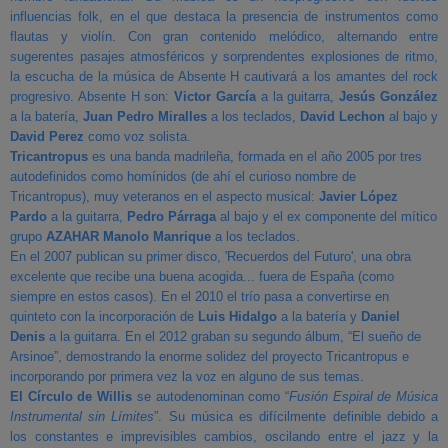
influencias folk, en el que destaca la presencia de instrumentos como
flautas y violín. Con gran contenido melódico, alternando entre
sugerentes pasajes atmosféricos y sorprendentes explosiones de ritmo,
la escucha de la música de Absente H cautivará a los amantes del rock
progresivo. Absente H son:
Victor García
a la guitarra,
Jesús González
a la batería,
Juan Pedro Miralles
a los teclados,
David Lechon
al bajo y
David Perez
como voz solista.
Tricantropus
es una banda madrileña, formada en el año 2005 por tres
autodefinidos como homínidos (de ahí el curioso nombre de
Tricantropus), muy veteranos en el aspecto musical:
Javier López
Pardo
a la guitarra,
Pedro Párraga
al bajo y el ex componente del mítico
grupo
AZAHAR Manolo Manrique
a los teclados.
En el 2007 publican su primer disco, 'Recuerdos del Futuro', una obra
excelente que recibe una buena acogida... fuera de España (como
siempre en estos casos). En el 2010 el trío pasa a convertirse en
quinteto con la incorporación de
Luis Hidalgo
a la batería y
Daniel
Denis
a la guitarra. En el 2012 graban su segundo álbum, “El sueño de
Arsinoe”, demostrando la enorme solidez del proyecto Tricantropus e
incorporando por primera vez la voz en alguno de sus temas.
El Círculo de Willis
se autodenominan como “
Fusión Espiral de Música
Instrumental sin Límites
”. Su música es difícilmente definible debido a
los constantes e imprevisibles cambios, oscilando entre el jazz y la