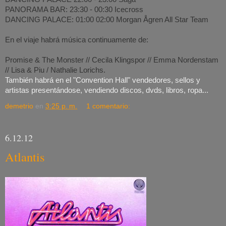
PANORAMA BAR: 23:30 - 00:30 Icecross
DANCING PALACE: 01:00 02:00 Morgan Ågren All Star Team
En el viaje habrá música continuamente de:
Promise & The Monster // Cecila Klingspor // Emma Nordenstam
// Lisa & Piu / Nathalie Lorichs.
También habrá en el "Convention Hall" vendedores, sellos y
artistas presentándose, vendiendo discos, dvds, libros, ropa...
demetrio
en
3:25 p. m.
1 comentario:
6.12.12
Atlantis