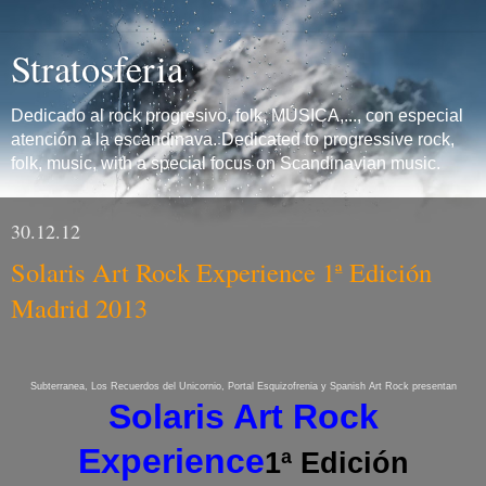
Stratosferia
Dedicado al rock progresivo, folk, MÚSICA,..., con especial
atención a la escandinava. Dedicated to progressive rock,
folk, music, with a special focus on Scandinavian music.
30.12.12
Solaris Art Rock Experience 1ª Edición
Madrid 2013
Subterranea, Los Recuerdos del Unicornio, Portal Esquizofrenia y Spanish Art Rock presentan
Solaris Art Rock
Experience
1ª Edición