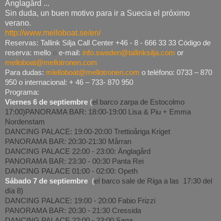
Änglagård ...
Sin duda, un buen motivo para ir a Suecia el próximo
verano.
http://www.melloboat.se/en/
Reservas: Tallink Silja Call Center +46 -
8 - 666 33 33 Código de
reserva: mello
o
e-mail:
info.sweden@tallinksilja.com
or
melloboat@mellotronen.com
Para dudas:
mlelloboat@mellotronen.com
o teléfono: 0733 – 870
950 o internacional: + 46 – 733- 870 950
Programa:
Viernes 6 de septiembre
(
el barco zarpa de Estocolmo
17:00)
PANORAMA BAR: 18:00-19:00 Lisa & Piu + Emma
Nordenstam
DANCING PALACE: 19:00-20:00 Trettioåriga Kriget
PANORAMA BAR: 20:30-21:30 Mårran
DANCING PALACE 22:00 - 23:00: Änglagård
PANORAMA BAR: 23:30 - 00:30 Panta Rei
DANCING PALACE 01:00 - 02:00: Opeth
Sábado 7 de septiembre
(
el barco sale de Riga a las 17:30 del
día 8)
DANCING PALACE: 19:00 - 20:00 Fabio Frizzi
PANORAMA BAR: 20:30 - 21:30 Cressida
DANCING PALACE 22:00 - 23:00 Saga