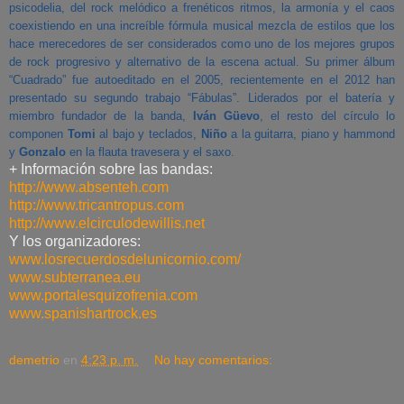
psicodelia, del rock melódico a frenéticos ritmos, la armonía y el caos
coexistiendo en una increíble fórmula musical mezcla de estilos que los
hace merecedores de ser considerados como uno de los mejores grupos
de rock progresivo y
alternativo de la escena actual. Su primer álbum
“Cuadrado” fue autoeditado en el 2005, recientemente en el 2012 han
presentado su segundo trabajo “Fábulas”. Liderados por el batería y
miembro fundador de la banda,
Iván Güevo
, el resto del círculo lo
componen
Tomi
al bajo y teclados,
Niño
a la guitarra, piano y hammond
y
Gonzalo
en la flauta travesera y el saxo.
+ Información sobre las bandas:
http://www.absenteh.com
http://www.tricantropus.com
http://www.elcirculodewillis.net
Y los organizadores:
www.losrecuerdosdelunicornio.com/
www.subterranea.eu
www.portalesquizofrenia.com
www.spanishartrock.es
demetrio
en
4:23 p. m.
No hay comentarios: