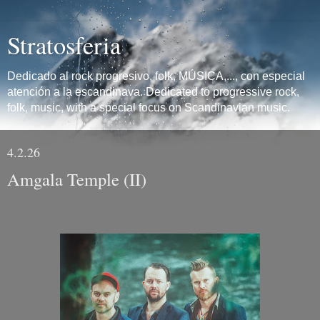
Stratosferia
Dedicado al rock progresivo, folk, MÚSICA,..., con especial
atención a la escandinava. Dedicated to progressive rock,
folk, music, with a special focus on Scandinavian music.
4.2.26
Amgala Temple (II)